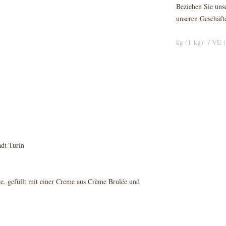
Beziehen Sie unse
unseren Geschäft
kg (1 kg) / VE 
adt Turin
e, gefüllt mit einer Creme aus Crème Brulée und