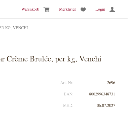
Warenkorb
Merklisten
Login
ER KG, VENCHI
r Crème Brulée, per kg, Venchi
Art. Nr:
2696
EAN:
8002996348731
MHD:
06.07.2027