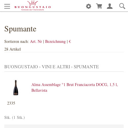
Spumante
Sortieren nach:
Art. Nr
|
Bezeichnung
|
€
28 Artikel
BUONGUSTAIO
›
VINI E ALTRI
›
SPUMANTE
Alma Assemblage °1 Brut Franciacorta DOCG, 1,5 l,
Bellavista
2335
Stk. (1 Stk.)