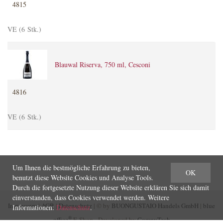
4815
VE (6 Stk.)
Blauwal Riserva, 750 ml, Cesconi
4816
VE (6 Stk.)
Um Ihnen die bestmögliche Erfahrung zu bieten,
OK
benutzt diese Website Cookies und Analyse Tools.
Durch die fortgesetzte Nutzung dieser Website erklären Sie sich damit
einverstanden, dass Cookies verwendet werden. Weitere
Impressum
|
AGB
|
Datenschutz
| © by
BUONGUSTAIO Handels GmbH
|
blue
Informationen:
Datenschutz
.
®
office
E-Shop - Developed by
CompuTech