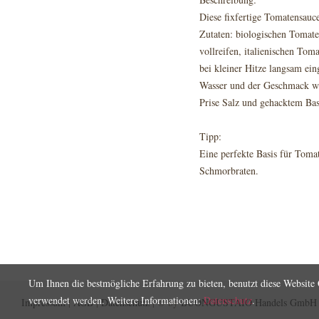
Diese fixfertige Tomatensauce
Zutaten: biologischen Tomate
vollreifen, italienischen Tom
bei kleiner Hitze langsam ein
Wasser und der Geschmack wir
Prise Salz und gehacktem Bas
Tipp:
Eine perfekte Basis für Toma
Schmorbraten.
Um Ihnen die bestmögliche Erfahrung zu bieten, benutzt diese Website C
verwendet werden. Weitere Informationen:
Datenschutz
.
Impressum
|
AGB
|
Datenschutz
| © by
BUONGUSTAIO Handels GmbH