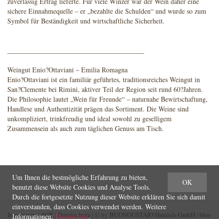
zuverlässig Ertrag lieferte. Für viele Winzer war der Wein daher eine
sichere Einnahmequelle – er „bezahlte die Schulden“ und wurde so zum
Symbol für Beständigkeit und wirtschaftliche Sicherheit.
________________________________________
Weingut Enio?Ottaviani – Emilia Romagna
Enio?Ottaviani ist ein familiär geführtes, traditionsreiches Weingut in
San?Clemente bei Rimini, aktiver Teil der Region seit rund 60?Jahren.
Die Philosophie lautet „Wein für Freunde“ – naturnahe Bewirtschaftung,
Handlese und Authentizität prägen das Sortiment. Die Weine sind
unkompliziert, trinkfreudig und ideal sowohl zu geselligem
Zusammensein als auch zum täglichen Genuss am Tisch.
Um Ihnen die bestmögliche Erfahrung zu bieten,
OK
benutzt diese Website Cookies und Analyse Tools.
Durch die fortgesetzte Nutzung dieser Website erklären Sie sich damit
einverstanden, dass Cookies verwendet werden. Weitere
Impressum
|
AGB
|
Datenschutz
| © by
BUONGUSTAIO Handels GmbH
|
blue
Informationen:
Datenschutz
.