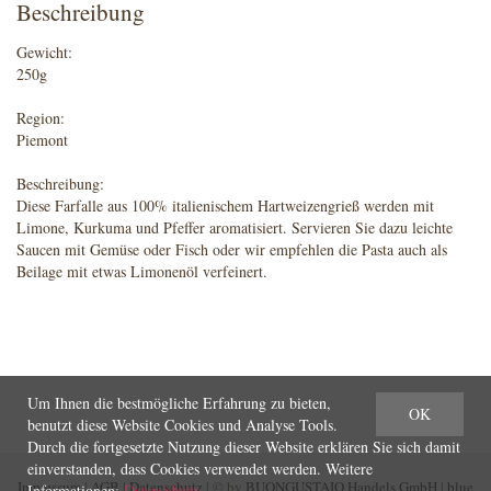
Beschreibung
Gewicht:
250g
Region:
Piemont
Beschreibung:
Diese Farfalle aus 100% italienischem Hartweizengrieß werden mit
Limone, Kurkuma und Pfeffer aromatisiert. Servieren Sie dazu leichte
Saucen mit Gemüse oder Fisch oder wir empfehlen die Pasta auch als
Beilage mit etwas Limonenöl verfeinert.
Um Ihnen die bestmögliche Erfahrung zu bieten,
OK
benutzt diese Website Cookies und Analyse Tools.
Durch die fortgesetzte Nutzung dieser Website erklären Sie sich damit
einverstanden, dass Cookies verwendet werden. Weitere
Impressum
|
AGB
|
Datenschutz
| © by
BUONGUSTAIO Handels GmbH
|
blue
Informationen:
Datenschutz
.