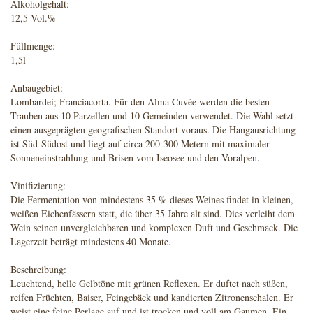
Alkoholgehalt:
12,5 Vol.%
Füllmenge:
1,5l
Anbaugebiet:
Lombardei; Franciacorta. Für den Alma Cuvée werden die besten
Trauben aus 10 Parzellen und 10 Gemeinden verwendet. Die Wahl setzt
einen ausgeprägten geografischen Standort voraus. Die Hangausrichtung
ist Süd-Südost und liegt auf circa 200-300 Metern mit maximaler
Sonneneinstrahlung und Brisen vom Iseosee und den Voralpen.
Vinifizierung:
Die Fermentation von mindestens 35 % dieses Weines findet in kleinen,
weißen Eichenfässern statt, die über 35 Jahre alt sind. Dies verleiht dem
Wein seinen unvergleichbaren und komplexen Duft und Geschmack. Die
Lagerzeit beträgt mindestens 40 Monate.
Beschreibung:
Leuchtend, helle Gelbtöne mit grünen Reflexen. Er duftet nach süßen,
reifen Früchten, Baiser, Feingebäck und kandierten Zitronenschalen. Er
weist eine feine Perlage auf und ist trocken und voll am Gaumen. Ein